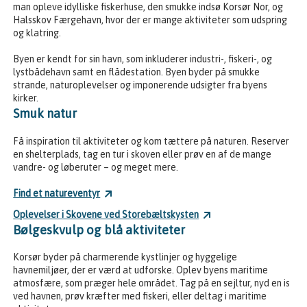
man opleve idylliske fiskerhuse, den smukke indsø Korsør Nor, og
Halsskov Færgehavn, hvor der er mange aktiviteter som udspring
og klatring.
Byen er kendt for sin havn, som inkluderer industri-, fiskeri-, og
lystbådehavn samt en flådestation. Byen byder på smukke
strande, naturoplevelser og imponerende udsigter fra byens
kirker.
Smuk natur
Få inspiration til aktiviteter og kom tættere på naturen. Reserver
en shelterplads, tag en tur i skoven eller prøv en af de mange
vandre- og løberuter – og meget mere.
Find et natureventyr
Oplevelser i Skovene ved Storebæltskysten
Bølgeskvulp og blå aktiviteter
Korsør byder på charmerende kystlinjer og hyggelige
havnemiljøer, der er værd at udforske. Oplev byens maritime
atmosfære, som præger hele området. Tag på en sejltur, nyd en is
ved havnen, prøv kræfter med fiskeri, eller deltag i maritime