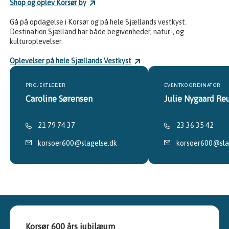
Shop og oplev Korsør by
Gå på opdagelse i Korsør og på hele Sjællands vestkyst.
Destination Sjælland har både begivenheder, natur-, og
kulturoplevelser.
Oplevelser på hele Sjællands Vestkyst
PROJEKTLEDER
EVENTKOORDINATOR
Caroline Sørensen
Julie Nygaard Re
21 79 74 37
23 36 35 42
korsoer600@slagelse.dk
korsoer600@sla
Korsør 600 års jubilæum